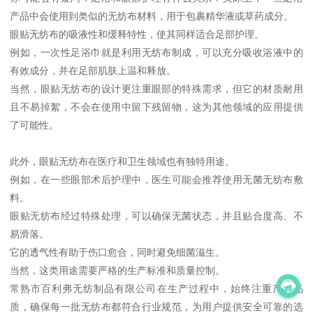
产品中会使用到类似的无纺布材料，用于包裹精华液或草药成分。
眼贴无纺布的吸液性和缓释特性，使其同样适合足部护理。
例如，一次性足浴巾就是利用无纺布制成，可以充分吸收浴液中的
有效成分，并在足部肌肤上温和释放。
当然，眼贴无纺布的设计更注重眼部的特殊需求，但它的材质耐用
且不易掉絮，不会在使用中留下残留物，这为其他领域的应用提供
了可能性。
此外，眼贴无纺布在医疗和卫生领域也有独特用途。
例如，在一些眼部术后护理中，医生可能会推荐使用无菌无纺布敷
料。
眼贴无纺布经过特殊处理，可以确保无菌状态，并且贴合度高、不
易滑落。
它的透气性有助于伤口愈合，同时避免细菌滋生。
当然，这类用途需要严格的生产标准和质量控制。
常熟市百利弗无纺制品有限公司在生产过程中，始终注重产品品
质，确保每一批无纺布都符合行业规范，为用户提供安全可靠的选