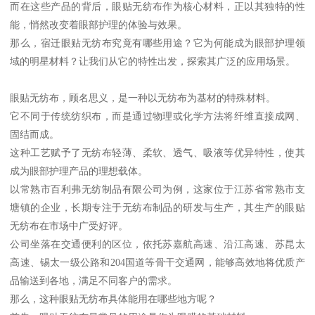
而在这些产品的背后，眼贴无纺布作为核心材料，正以其独特的性
能，悄然改变着眼部护理的体验与效果。
那么，宿迁眼贴无纺布究竟有哪些用途？它为何能成为眼部护理领
域的明星材料？让我们从它的特性出发，探索其广泛的应用场景。
眼贴无纺布，顾名思义，是一种以无纺布为基材的特殊材料。
它不同于传统纺织布，而是通过物理或化学方法将纤维直接成网、
固结而成。
这种工艺赋予了无纺布轻薄、柔软、透气、吸液等优异特性，使其
成为眼部护理产品的理想载体。
以常熟市百利弗无纺制品有限公司为例，这家位于江苏省常熟市支
塘镇的企业，长期专注于无纺布制品的研发与生产，其生产的眼贴
无纺布在市场中广受好评。
公司坐落在交通便利的区位，依托苏嘉航高速、沿江高速、苏昆太
高速、锡太一级公路和204国道等骨干交通网，能够高效地将优质产
品输送到各地，满足不同客户的需求。
那么，这种眼贴无纺布具体能用在哪些地方呢？