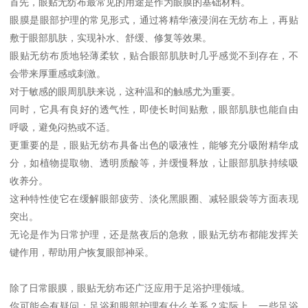
首先，眼贴无纺布最常见的用途是作为眼膜的基础材料。
眼膜是眼部护理的常见形式，通过将精华液浸润在无纺布上，再贴
敷于眼部肌肤，实现补水、舒缓、修复等效果。
眼贴无纺布质地轻薄柔软，贴合眼部肌肤时几乎感觉不到存在，不
会带来厚重感或刺激。
对于敏感的眼周肌肤来说，这种温和的触感尤为重要。
同时，它具有良好的透气性，即使长时间贴敷，眼部肌肤也能自由
呼吸，避免闷热或不适。
更重要的是，眼贴无纺布具备出色的吸液性，能够充分吸附精华成
分，如植物提取物、透明质酸等，并缓慢释放，让眼部肌肤持续吸
收养分。
这种特性使它在缓解眼部疲劳、淡化黑眼圈、减轻眼袋等方面表现
突出。
无论是作为日常护理，还是熬夜后的急救，眼贴无纺布都能发挥关
键作用，帮助用户恢复眼部神采。
除了日常眼膜，眼贴无纺布还广泛应用于足浴护理领域。
你可能会有疑问：足浴和眼部护理有什么关系？实际上，一些足浴