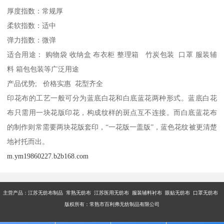
厚度指数：常规厚
柔软指数：适中
弹力指数：微弹
适合用途： 购物袋 收纳盒 布衣柜 整理箱 竹炭包装 口罩 服装辅
料 箱包包装等广泛用途
产品优势; 价格实惠 花型齐全
印花布的工艺一般可分为蓝底白花和白底蓝花两种形式。蓝底白花
布只需用一块花版印花，构成纹样的斑点互不连接。而白底蓝花布
的制作则常需要两块花版套印，“一花版一盖版”，蓝色花纹被更清楚
地衬托而出。
m.ym19860227.b2b168.com
主营产品：江苏无纺布制品 常熟无纺布 江苏医用无纺布 服装辅料衬布 眼贴无纺布 口罩无纺布
版权所有：常熟市百利弗无纺制品有限公司