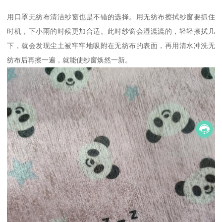
用口罩无纺布清洁纱窗也是不错的选择。用无纺布擦拭纱窗要抓住
时机，下小雨的时候更加合适。此时纱窗会湿漉漉的，轻轻擦拭几
下，就会发现尘土被牢牢地吸附在无纺布的表面，再用清水冲洗无
纺布后再擦一遍，就能使纱窗焕然一新。