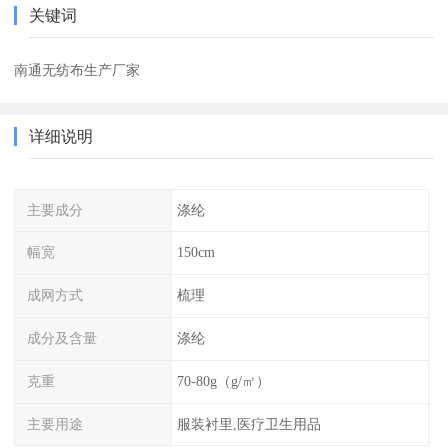
关键词
南通无纺布生产厂家
详细说明
主要成分
涤纶
幅宽
150cm
成网方式
梳理
成分及含量
涤纶
克重
70-80g（g/㎡）
主要用途
服装衬里,医疗卫生用品