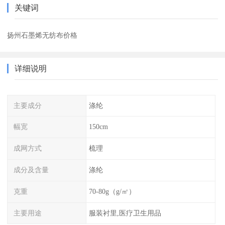
关键词
扬州石墨烯无纺布价格
详细说明
主要成分
涤纶
幅宽
150cm
成网方式
梳理
成分及含量
涤纶
克重
70-80g（g/㎡）
主要用途
服装衬里,医疗卫生用品