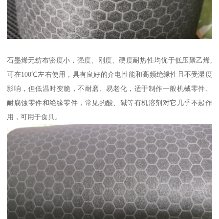
石墨烯无纺布密度小，强度、刚度、硬度耐热性均优于低压聚乙烯,
可在100℃左右使用，具有良好的介电性能和高频绝缘性且不受湿度
影响，但低温时变脆，不耐磨、易老化，适于制作一般机械零件、
耐腐蚀零件和绝缘零件，常见的酸、碱等有机溶剂对它几乎不起作
用，可用于食具。