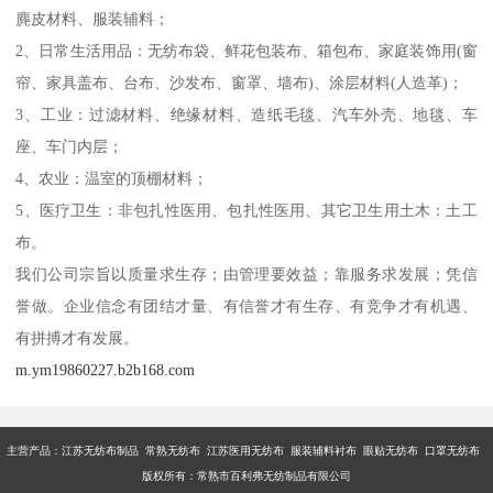
麂皮材料、服装辅料；
2、日常生活用品：无纺布袋、鲜花包装布、箱包布、家庭装饰用(窗
帘、家具盖布、台布、沙发布、窗罩、墙布)、涂层材料(人造革)；
3、工业：过滤材料、绝缘材料、造纸毛毯、汽车外壳、地毯、车
座、车门内层；
4、农业：温室的顶棚材料；
5、医疗卫生：非包扎性医用、包扎性医用、其它卫生用土木：土工
布。
我们公司宗旨以质量求生存；由管理要效益；靠服务求发展；凭信
誉做。企业信念有团结才量、有信誉才有生存、有竞争才有机遇、
有拼搏才有发展。
m.ym19860227.b2b168.com
主营产品：江苏无纺布制品 常熟无纺布 江苏医用无纺布 服装辅料衬布 眼贴无纺布 口罩无纺布
版权所有：常熟市百利弗无纺制品有限公司