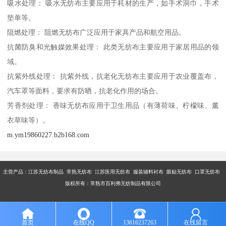
吸水处理： 吸水无纺布主要应用于耗材的生产，如手术洞巾，手术
垫单等。
阻燃处理： 阻燃无纺布广泛应用于家具产品和航空用品。
抗菌防臭和光触媒效果处理： 此类无纺布主要应用于家居用品的领
域。
抗紫外线处理： 抗紫外线，抗老化无纺布主要应用于农业覆盖布，
汽车罩等面料，要求有防晒，抗老化作用的场合。
芳香剂处理： 香味无纺布应用于卫生用品（有薄荷味、柠檬味、薰
衣草味等）。
m.ym19860227.b2b168.com
主营产品：江苏无纺布制品 常熟无纺布 江苏医用无纺布 服装辅料衬布 眼贴无纺布 口罩无纺布
版权所有：常熟市百利弗无纺制品有限公司
首页
在线QQ
13616237263
在线留言