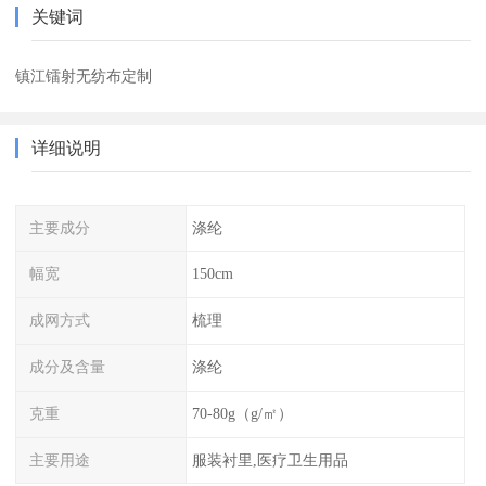
关键词
镇江镭射无纺布定制
详细说明
主要成分
涤纶
幅宽
150cm
成网方式
梳理
成分及含量
涤纶
克重
70-80g（g/㎡）
主要用途
服装衬里,医疗卫生用品