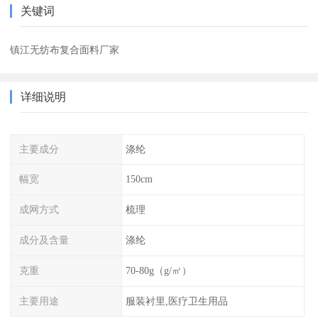
关键词
镇江无纺布复合面料厂家
详细说明
主要成分
涤纶
幅宽
150cm
成网方式
梳理
成分及含量
涤纶
克重
70-80g（g/㎡）
主要用途
服装衬里,医疗卫生用品