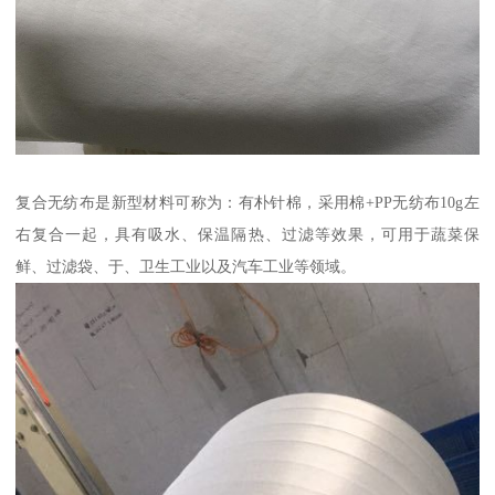
复合无纺布是新型材料可称为：有朴针棉，采用棉+PP无纺布10g左
右复合一起，具有吸水、保温隔热、过滤等效果，可用于蔬菜保
鲜、过滤袋、于、卫生工业以及汽车工业等领域。