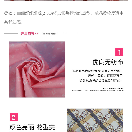
柔软：由细纤维组成(2-3D)轻点状热熔粘结成型。成品柔软度适中，
具舒适感。