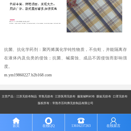
抗菌、抗化学药剂：聚丙烯属化学钝性物质，不虫蛀，并能隔离存
在液体内及虫类的侵蚀；抗菌、碱腐蚀、成品不因侵蚀而影响强
度。
m.ym19860227.b2b168.com
主营产品：江苏无纺布制品 常熟无纺布 江苏医用无纺布 服装辅料衬布 眼贴无纺布 口罩无纺布
版权所有：常熟市百利弗无纺制品有限公司
首页
在线QQ
13616237263
在线留言