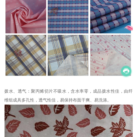
拨水、透气：聚丙烯切片不吸水，含水率零，成品拨水性佳，由纤
维组成具多孔性，透气性佳，易保持布面干爽、易洗涤。