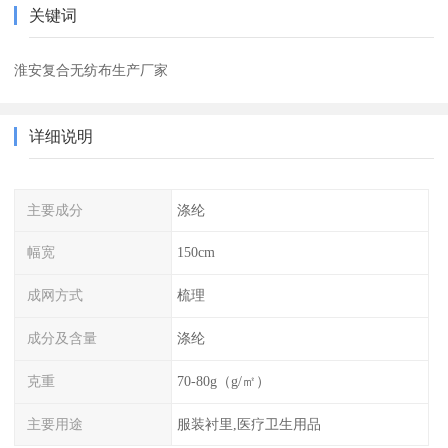
关键词
淮安复合无纺布生产厂家
详细说明
主要成分
涤纶
幅宽
150cm
成网方式
梳理
成分及含量
涤纶
克重
70-80g（g/㎡）
主要用途
服装衬里,医疗卫生用品