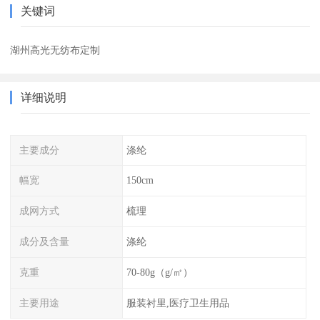
关键词
湖州高光无纺布定制
详细说明
主要成分
涤纶
幅宽
150cm
成网方式
梳理
成分及含量
涤纶
克重
70-80g（g/㎡）
主要用途
服装衬里,医疗卫生用品