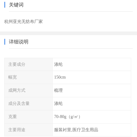
关键词
杭州亚光无纺布厂家
详细说明
主要成分
涤纶
幅宽
150cm
成网方式
梳理
成分及含量
涤纶
克重
70-80g（g/㎡）
主要用途
服装衬里,医疗卫生用品