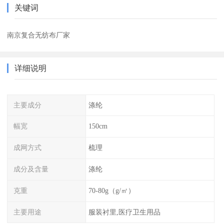
关键词
南京复合无纺布厂家
详细说明
主要成分
涤纶
幅宽
150cm
成网方式
梳理
成分及含量
涤纶
克重
70-80g（g/㎡）
主要用途
服装衬里,医疗卫生用品