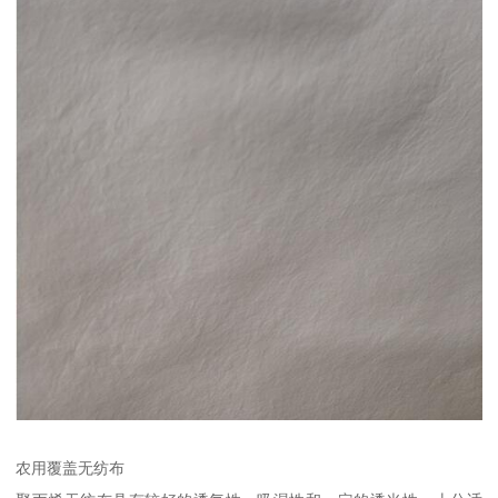
农用覆盖无纺布