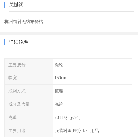
关键词
杭州镭射无纺布价格
详细说明
主要成分
涤纶
幅宽
150cm
成网方式
梳理
成分及含量
涤纶
克重
70-80g（g/㎡）
主要用途
服装衬里,医疗卫生用品