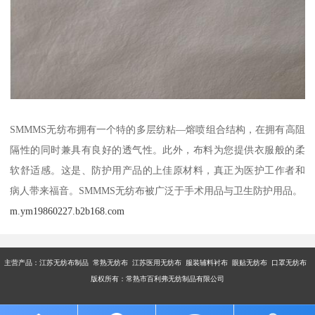
SMMMS无纺布拥有一个特的多层纺粘—熔喷组合结构，在拥有高阻
隔性的同时兼具有良好的透气性。此外，布料为您提供衣服般的柔
软舒适感。这是、防护用产品的上佳原材料，真正为医护工作者和
病人带来福音。SMMMS无纺布被广泛于手术用品与卫生防护用品。
m.ym19860227.b2b168.com
主营产品：江苏无纺布制品 常熟无纺布 江苏医用无纺布 服装辅料衬布 眼贴无纺布 口罩无纺布
版权所有：常熟市百利弗无纺制品有限公司