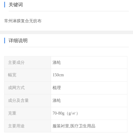
关键词
常州淋膜复合无纺布
详细说明
主要成分
涤纶
幅宽
150cm
成网方式
梳理
成分及含量
涤纶
克重
70-80g（g/㎡）
主要用途
服装衬里,医疗卫生用品