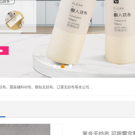
常熟市百利弗无纺制品有限公司主营：无纺布制品、医用无纺布、服装辅料衬布、眼贴无纺布、口罩无纺布等本公司专业从事无纺布制品的生产及销售。生产各种规格裁片折叠无纺布、一次性足浴巾、卷材服装衬布、印花复合类无纺布制品、环保购物袋、电子产品包装袋以及特殊功能新型无纺布。广泛用于服装，基布，包装，家居建筑、卫生材料等领域。
复合无纺布 可按需定