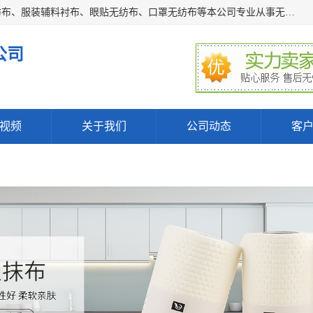
常熟市百利弗无纺制品有限公司主营：无纺布制品、医用无纺布、服装辅料衬布、眼贴无纺布、口罩无纺布等本公司专业从事无纺布制品的生产及销售。生产各种规格裁片折叠无纺布、一次性足浴巾、卷材服装衬布、印花复合类无纺布制品、环保购物袋、电子产品包装袋以及特殊功能新型无纺布。广泛用于服装，基布，包装，家居建筑、卫生材料等领域。
公司
视频
关于我们
公司动态
客