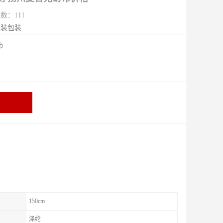
览数：111
服装包装
熟市
150cm
涤纶