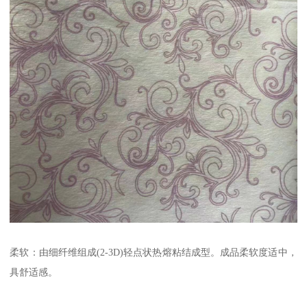
柔软：由细纤维组成(2-3D)轻点状热熔粘结成型。成品柔软度适中，
具舒适感。