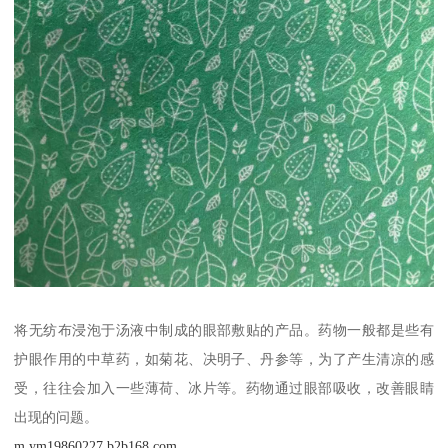
将无纺布浸泡于汤液中制成的眼部敷贴的产品。药物一般都是些有
护眼作用的中草药，如菊花、决明子、丹参等，为了产生清凉的感
受，往往会加入一些薄荷、冰片等。药物通过眼部吸收，改善眼睛
出现的问题。
m.ym19860227.b2b168.com