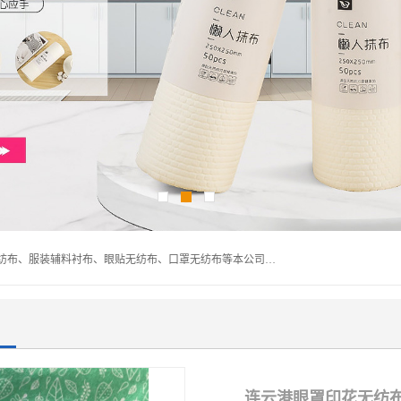
常熟市百利弗无纺制品有限公司主营：无纺布制品、医用无纺布、服装辅料衬布、眼贴无纺布、口罩无纺布等本公司专业从事无纺布制品的生产及销售。生产各种规格裁片折叠无纺布、一次性足浴巾、卷材服装衬布、印花复合类无纺布制品、环保购物袋、电子产品包装袋以及特殊功能新型无纺布。广泛用于服装，基布，包装，家居建筑、卫生材料等领域。
连云港眼罩印花无纺布