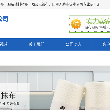
常熟市百利弗无纺制品有限公司主营：无纺布制品、医用无纺布、服装辅料衬布、眼贴无纺布、口罩无纺布等本公司专业从事无纺布制品的生产及销售。生产各种规格裁片折叠无纺布、一次性足浴巾、卷材服装衬布、印花复合类无纺布制品、环保购物袋、电子产品包装袋以及特殊功能新型无纺布。广泛用于服装，基布，包装，家居建筑、卫生材料等领域。
公司
视频
关于我们
公司动态
客