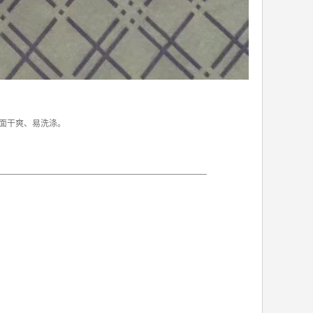
面干爽、易洗涤。