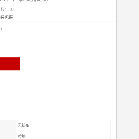
览数：108
服装包装
熟市
无纺布
喷熔