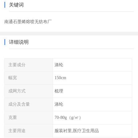
关键词
南通石墨烯熔喷无纺布厂
详细说明
主要成分
涤纶
幅宽
150cm
成网方式
梳理
成分及含量
涤纶
克重
70-80g（g/㎡）
主要用途
服装衬里,医疗卫生用品