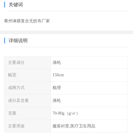
关键词
衢州淋膜复合无纺布厂家
详细说明
主要成分
涤纶
幅宽
150cm
成网方式
梳理
成分及含量
涤纶
克重
70-80g（g/㎡）
主要用途
服装衬里,医疗卫生用品