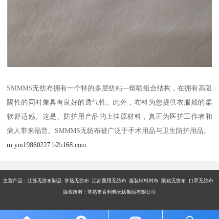
SMMMS无纺布拥有一个特的多层纺粘—熔喷组合结构，在拥有高阻
隔性的同时兼具有良好的透气性。此外，布料为您提供衣服般的柔
软舒适感。这是、防护用产品的上佳原材料，真正为医护工作者和
病人带来福音。SMMMS无纺布被广泛于手术用品与卫生防护用品。
m.ym19860227.b2b168.com
主营产品：江苏无纺布制品 常熟无纺布 江苏医用无纺布 服装辅料衬布 眼贴无纺布 口罩无纺布
版权所有：常熟市百利弗无纺制品有限公司