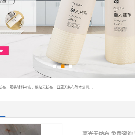
常熟市百利弗无纺制品有限公司主营：无纺布制品、医用无纺布、服装辅料衬布、眼贴无纺布、口罩无纺布等本公司专业从事无纺布制品的生产及销售。生产各种规格裁片折叠无纺布、一次性足浴巾、卷材服装衬布、印花复合类无纺布制品、环保购物袋、电子产品包装袋以及特殊功能新型无纺布。广泛用于服装，基布，包装，家居建筑、卫生材料等领域。
高光无纺布 免费咨询