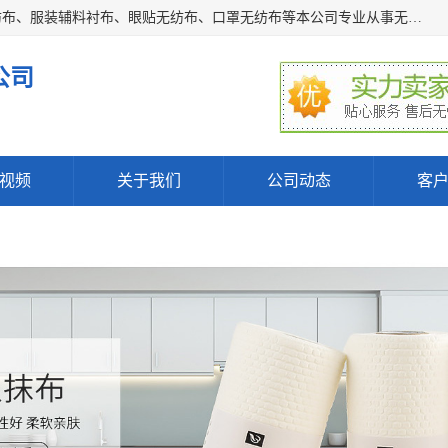
常熟市百利弗无纺制品有限公司主营：无纺布制品、医用无纺布、服装辅料衬布、眼贴无纺布、口罩无纺布等本公司专业从事无纺布制品的生产及销售。生产各种规格裁片折叠无纺布、一次性足浴巾、卷材服装衬布、印花复合类无纺布制品、环保购物袋、电子产品包装袋以及特殊功能新型无纺布。广泛用于服装，基布，包装，家居建筑、卫生材料等领域。
公司
视频
关于我们
公司动态
客