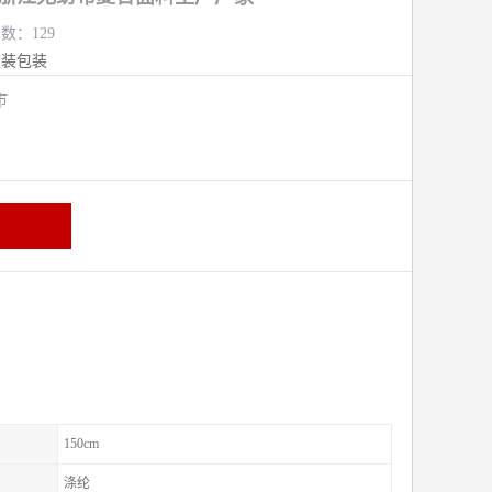
览数：129
服装包装
熟市
150cm
涤纶