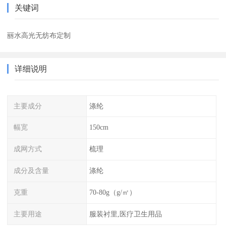
关键词
丽水高光无纺布定制
详细说明
主要成分
涤纶
幅宽
150cm
成网方式
梳理
成分及含量
涤纶
克重
70-80g（g/㎡）
主要用途
服装衬里,医疗卫生用品