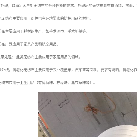
的处理，以满足客户对无纺布的各种性能的要求。处理后的无纺布具有抗酒精、抗血、
电无纺布主要应用于对静电有环境要求的防护用品的材料。
纺布主要应用于耗材的生产，如手术洞巾，手术垫单等。
纺布广泛应用于家具产品和航空用品。
果处理： 此类无纺布主要应用于家居用品的领域。
抗紫外线，抗老化无纺布主要应用于农业覆盖布，汽车罩等面料，要求有防晒，抗老化
无纺布应用于卫生用品（有薄荷味、柠檬味、薰衣草味等）。