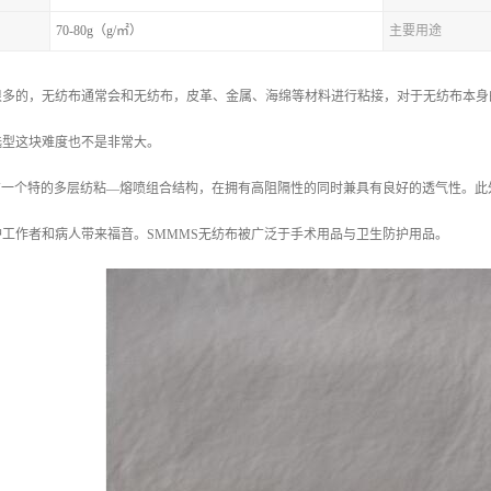
70-80g（g/㎡）
主要用途
很多的，无纺布通常会和无纺布，皮革、金属、海绵等材料进行粘接，对于无纺布本身
选型这块难度也不是非常大。
拥有一个特的多层纺粘—熔喷组合结构，在拥有高阻隔性的同时兼具有良好的透气性。
工作者和病人带来福音。SMMMS无纺布被广泛于手术用品与卫生防护用品。