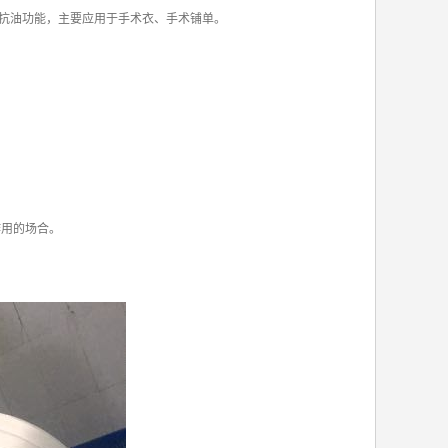
抗油功能，主要应用于手术衣、手术铺单。
作用的场合。