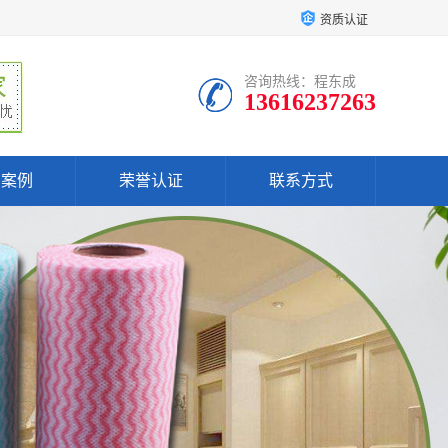
资质认证
咨询热线：程东成
13616237263
户案例
荣誉认证
联系方式