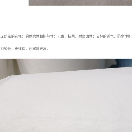
业无纺布的选择：的耐磨性和阻隔性；无毒、抗菌、耐腐蚀性；良好的透气、防水性能
进行染色，更环保，色牢度更高。