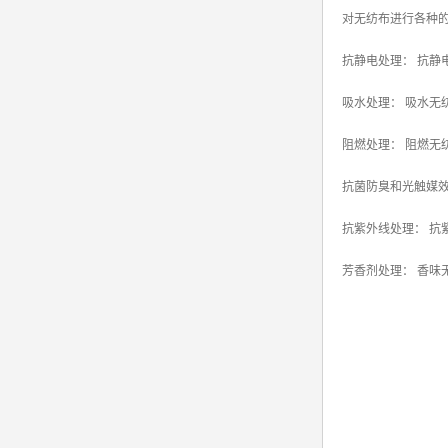
对无纺布进行各种
抗静电处理： 抗静
吸水处理： 吸水无
阻燃处理： 阻燃无
抗菌防臭和光触媒效
抗紫外线处理： 
芳香剂处理： 香味