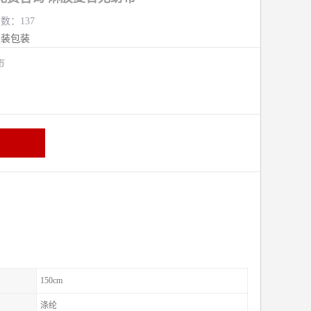
览数：137
服装包装
熟市
150cm
涤纶