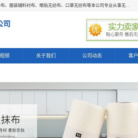
常熟市百利弗无纺制品有限公司主营：无纺布制品、医用无纺布、服装辅料衬布、眼贴无纺布、口罩无纺布等本公司专业从事无纺布制品的生产及销售。生产各种规格裁片折叠无纺布、一次性足浴巾、卷材服装衬布、印花复合类无纺布制品、环保购物袋、电子产品包装袋以及特殊功能新型无纺布。广泛用于服装，基布，包装，家居建筑、卫生材料等领域。
公司
视频
关于我们
公司动态
客