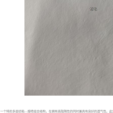
拥有一个特的多层纺粘—熔喷组合结构，在拥有高阻隔性的同时兼具有良好的透气性。