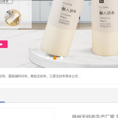
常熟市百利弗无纺制品有限公司主营：无纺布制品、医用无纺布、服装辅料衬布、眼贴无纺布、口罩无纺布等本公司专业从事无纺布制品的生产及销售。生产各种规格裁片折叠无纺布、一次性足浴巾、卷材服装衬布、印花复合类无纺布制品、环保购物袋、电子产品包装袋以及特殊功能新型无纺布。广泛用于服装，基布，包装，家居建筑、卫生材料等领域。
徐州无纺布生产厂家 