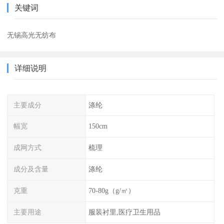
关键词
无锡高光无纺布
详细说明
主要成分
涤纶
幅宽
150cm
成网方式
梳理
成分及含量
涤纶
克重
70-80g（g/㎡）
主要用途
服装衬里,医疗卫生用品