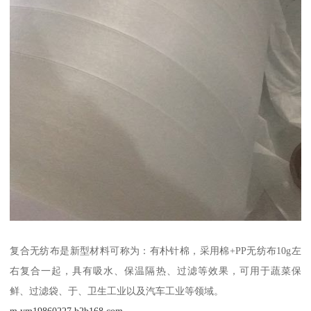
复合无纺布是新型材料可称为：有朴针棉，采用棉+PP无纺布10g左
右复合一起，具有吸水、保温隔热、过滤等效果，可用于蔬菜保
鲜、过滤袋、于、卫生工业以及汽车工业等领域。