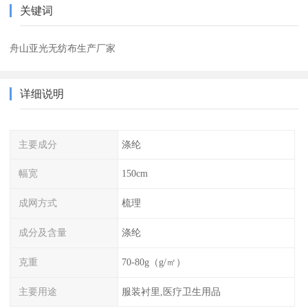
关键词
舟山亚光无纺布生产厂家
详细说明
主要成分
涤纶
幅宽
150cm
成网方式
梳理
成分及含量
涤纶
克重
70-80g（g/㎡）
主要用途
服装衬里,医疗卫生用品