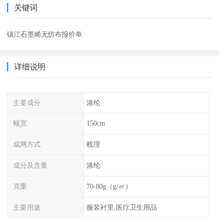
关键词
镇江石墨烯无纺布报价单
详细说明
主要成分
涤纶
幅宽
150cm
成网方式
梳理
成分及含量
涤纶
克重
70-80g（g/㎡）
主要用途
服装衬里,医疗卫生用品