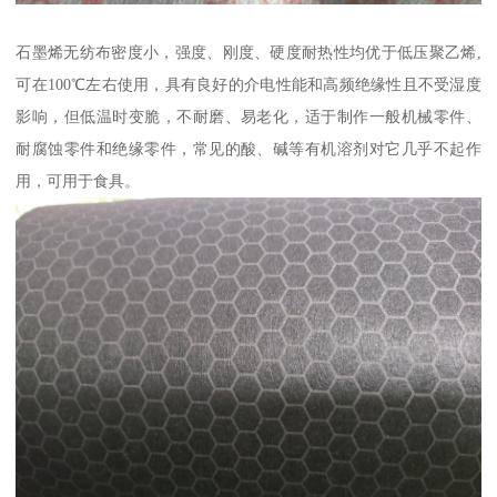
石墨烯无纺布密度小，强度、刚度、硬度耐热性均优于低压聚乙烯,
可在100℃左右使用，具有良好的介电性能和高频绝缘性且不受湿度
影响，但低温时变脆，不耐磨、易老化，适于制作一般机械零件、
耐腐蚀零件和绝缘零件，常见的酸、碱等有机溶剂对它几乎不起作
用，可用于食具。