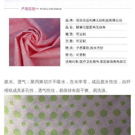
拨水、透气：聚丙烯切片不吸水，含水率零，成品拨水性佳，由纤
维组成具多孔性，透气性佳，易保持布面干爽、易洗涤。