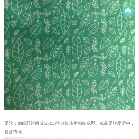
柔软：由细纤维组成(2-3D)轻点状热熔粘结成型。成品柔软度适中，
具舒适感。