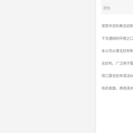
颜色
常熟市百利弗无纺制
干交通网的环抱之
本公司从事无纺布
无纺布。广泛用于
用口罩无纺布清洁
布的表面，再用清