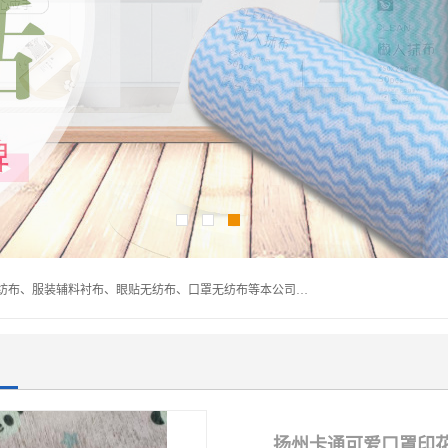
常熟市百利弗无纺制品有限公司主营：无纺布制品、医用无纺布、服装辅料衬布、眼贴无纺布、口罩无纺布等本公司专业从事无纺布制品的生产及销售。生产各种规格裁片折叠无纺布、一次性足浴巾、卷材服装衬布、印花复合类无纺布制品、环保购物袋、电子产品包装袋以及特殊功能新型无纺布。广泛用于服装，基布，包装，家居建筑、卫生材料等领域。
扬州卡通可爱口罩印花