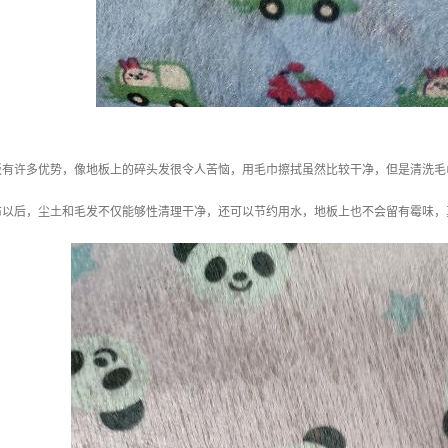
板有许多优势，像地板上的碎头发很令人苦恼，用毛巾擦拭虽然比较干净，但是清洗毛
布以后，尘土和毛发不仅能够性清理干净，还可以节约用水，地板上也不会留有霉味，