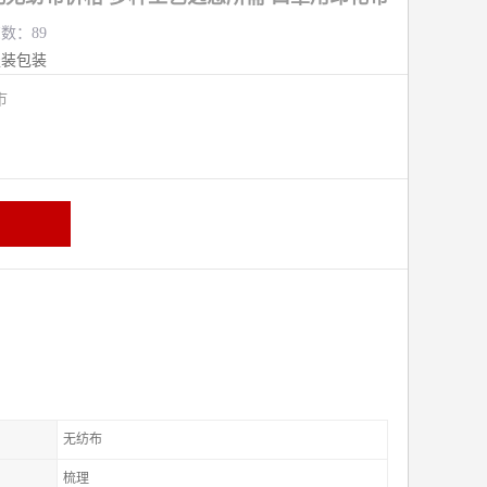
览数：89
服装包装
熟市
无纺布
梳理