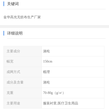
关键词
金华高光无纺布生产厂家
详细说明
主要成分
涤纶
幅宽
150cm
成网方式
梳理
成分及含量
涤纶
克重
70-80g（g/㎡）
主要用途
服装衬里,医疗卫生用品