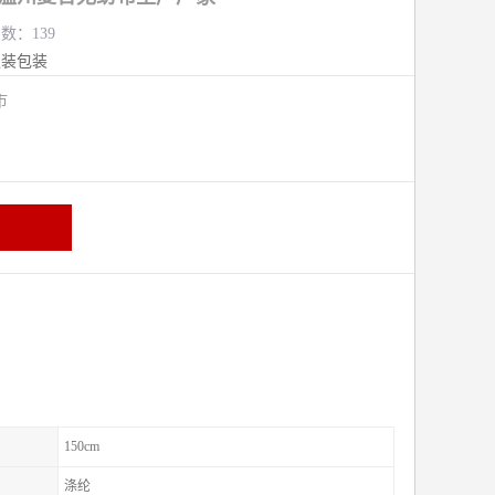
览数：139
服装包装
熟市
150cm
涤纶