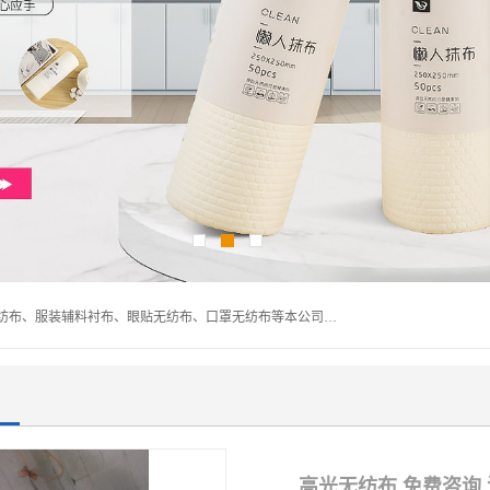
常熟市百利弗无纺制品有限公司主营：无纺布制品、医用无纺布、服装辅料衬布、眼贴无纺布、口罩无纺布等本公司专业从事无纺布制品的生产及销售。生产各种规格裁片折叠无纺布、一次性足浴巾、卷材服装衬布、印花复合类无纺布制品、环保购物袋、电子产品包装袋以及特殊功能新型无纺布。广泛用于服装，基布，包装，家居建筑、卫生材料等领域。
高光无纺布 免费咨询