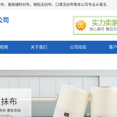
常熟市百利弗无纺制品有限公司主营：无纺布制品、医用无纺布、服装辅料衬布、眼贴无纺布、口罩无纺布等本公司专业从事无纺布制品的生产及销售。生产各种规格裁片折叠无纺布、一次性足浴巾、卷材服装衬布、印花复合类无纺布制品、环保购物袋、电子产品包装袋以及特殊功能新型无纺布。广泛用于服装，基布，包装，家居建筑、卫生材料等领域。
公司
视频
关于我们
公司动态
客