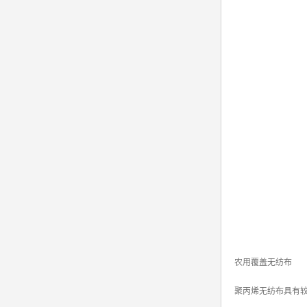
农用覆盖无纺布
聚丙烯无纺布具有