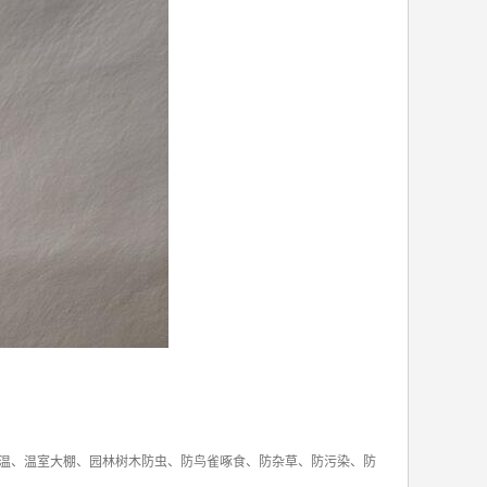
温、温室大棚、园林树木防虫、防鸟雀啄食、防杂草、防污染、防