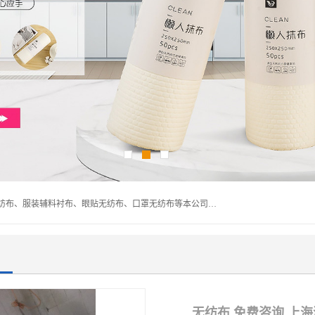
常熟市百利弗无纺制品有限公司主营：无纺布制品、医用无纺布、服装辅料衬布、眼贴无纺布、口罩无纺布等本公司专业从事无纺布制品的生产及销售。生产各种规格裁片折叠无纺布、一次性足浴巾、卷材服装衬布、印花复合类无纺布制品、环保购物袋、电子产品包装袋以及特殊功能新型无纺布。广泛用于服装，基布，包装，家居建筑、卫生材料等领域。
无纺布 免费咨询 上