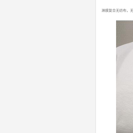
淋膜复合无纺布，