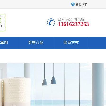
资质认证
咨询热线：程东成
13616237263
户案例
荣誉认证
联系方式