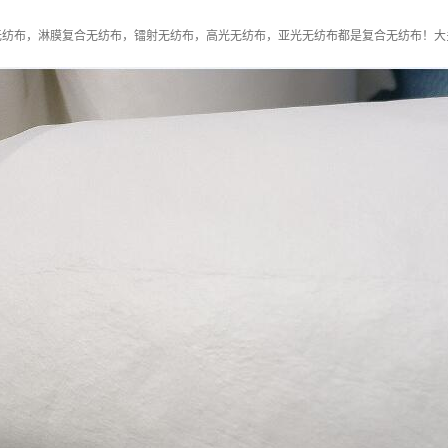
无纺布，淋膜复合无纺布，镭射无纺布，高光无纺布，亚光无纺布都是复合无纺布！大