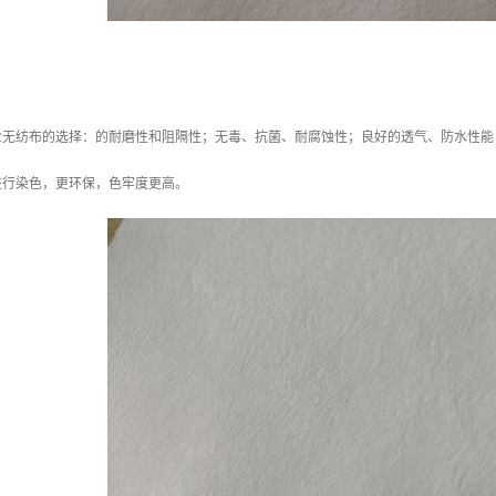
业无纺布的选择：的耐磨性和阻隔性；无毒、抗菌、耐腐蚀性；良好的透气、防水性能
进行染色，更环保，色牢度更高。