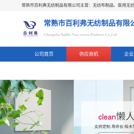
常熟市百利弗无纺制品有限
Changshu Bailifu Non-woven Products Co.,Ltd
公司首页
供应商机
企业