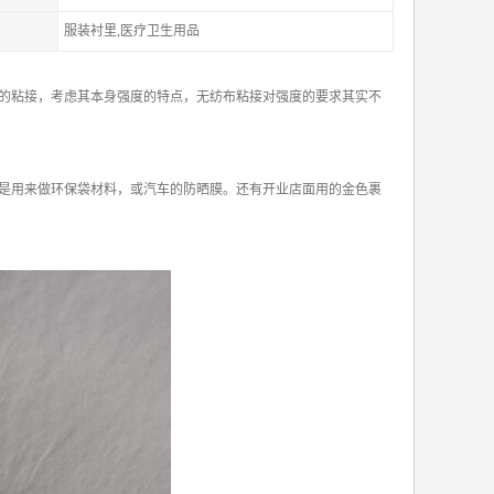
服装衬里,医疗卫生用品
的粘接，考虑其本身强度的特点，无纺布粘接对强度的要求其实不
是用来做环保袋材料，或汽车的防晒膜。还有开业店面用的金色裹