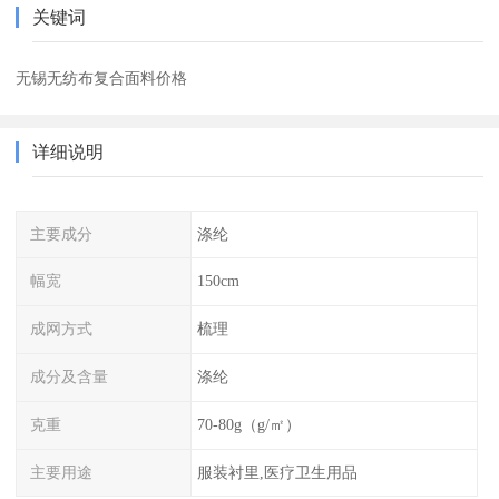
关键词
无锡无纺布复合面料价格
详细说明
主要成分
涤纶
幅宽
150cm
成网方式
梳理
成分及含量
涤纶
克重
70-80g（g/㎡）
主要用途
服装衬里,医疗卫生用品