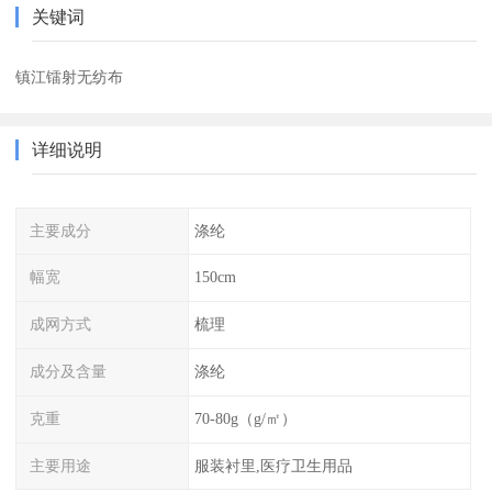
关键词
镇江镭射无纺布
详细说明
主要成分
涤纶
幅宽
150cm
成网方式
梳理
成分及含量
涤纶
克重
70-80g（g/㎡）
主要用途
服装衬里,医疗卫生用品