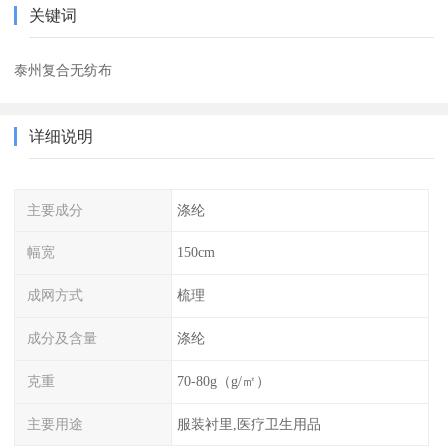
关键词
泰州复合无纺布
详细说明
主要成分
涤纶
幅宽
150cm
成网方式
梳理
成分及含量
涤纶
克重
70-80g（g/㎡）
主要用途
服装衬里,医疗卫生用品