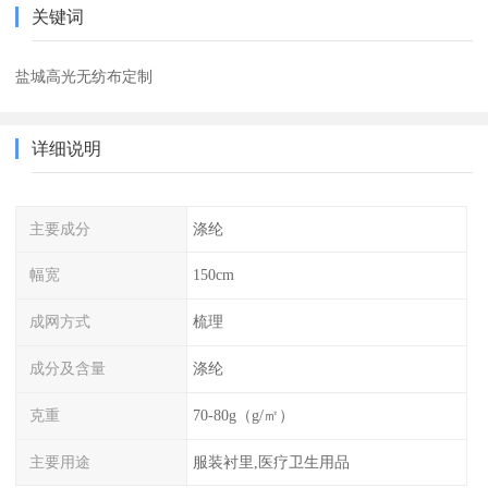
关键词
盐城高光无纺布定制
详细说明
主要成分
涤纶
幅宽
150cm
成网方式
梳理
成分及含量
涤纶
克重
70-80g（g/㎡）
主要用途
服装衬里,医疗卫生用品