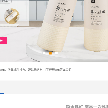
常熟市百利弗无纺制品有限公司主营：无纺布制品、医用无纺布、服装辅料衬布、眼贴无纺布、口罩无纺布等本公司专业从事无纺布制品的生产及销售。生产各种规格裁片折叠无纺布、一次性足浴巾、卷材服装衬布、印花复合类无纺布制品、环保购物袋、电子产品包装袋以及特殊功能新型无纺布。广泛用于服装，基布，包装，家居建筑、卫生材料等领域。
吸水性好 南昌一次性