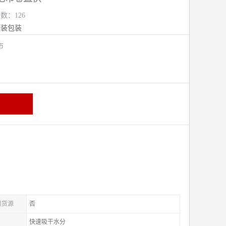
览数：126
服装包装
熟市
供货源
否
快速吸干水分