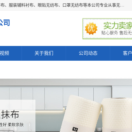
常熟市百利弗无纺制品有限公司主营：无纺布制品、医用无纺布、服装辅料衬布、眼贴无纺布、口罩无纺布等本公司专业从事无纺布制品的生产及销售。生产各种规格裁片折叠无纺布、一次性足浴巾、卷材服装衬布、印花复合类无纺布制品、环保购物袋、电子产品包装袋以及特殊功能新型无纺布。广泛用于服装，基布，包装，家居建筑、卫生材料等领域。
公司
视频
关于我们
公司动态
客