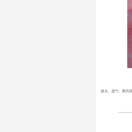
拨水、透气：聚丙