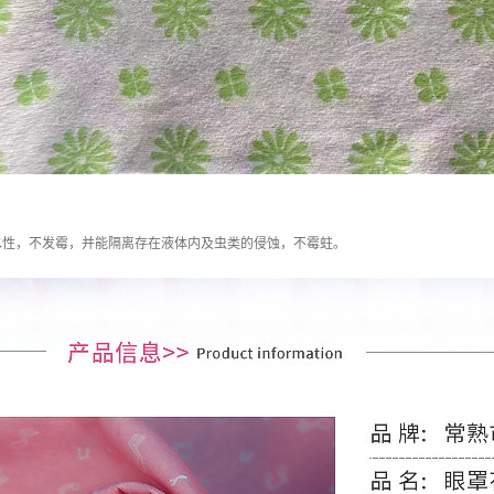
水性，不发霉，并能隔离存在液体内及虫类的侵蚀，不霉蛀。