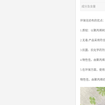
成分及含量
环保无纺布的优点
1.质轻：以聚丙烯
2.无毒:产品采用
3.抗菌、抗化学药
4.物性佳。由聚丙
5.在环保方面，使
物性佳。由聚丙烯