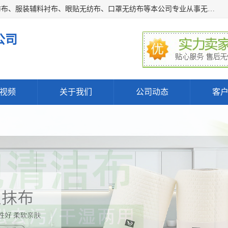
常熟市百利弗无纺制品有限公司主营：无纺布制品、医用无纺布、服装辅料衬布、眼贴无纺布、口罩无纺布等本公司专业从事无纺布制品的生产及销售。生产各种规格裁片折叠无纺布、一次性足浴巾、卷材服装衬布、印花复合类无纺布制品、环保购物袋、电子产品包装袋以及特殊功能新型无纺布。广泛用于服装，基布，包装，家居建筑、卫生材料等领域。
公司
视频
关于我们
公司动态
客