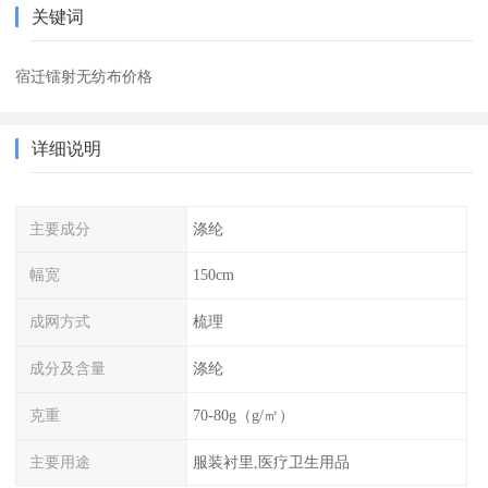
关键词
宿迁镭射无纺布价格
详细说明
主要成分
涤纶
幅宽
150cm
成网方式
梳理
成分及含量
涤纶
克重
70-80g（g/㎡）
主要用途
服装衬里,医疗卫生用品