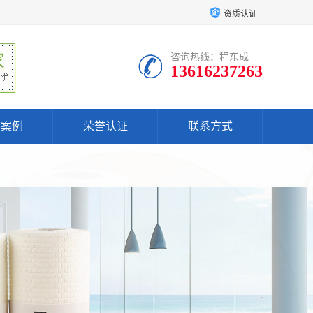
资质认证
咨询热线：程东成
13616237263
户案例
荣誉认证
联系方式