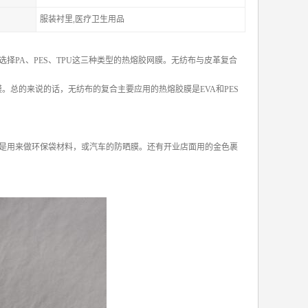
服装衬里,医疗卫生用品
PA、PES、TPU这三种类型的热熔胶网膜。无纺布与皮革复合
。总的来说的话，无纺布的复合主要应用的热熔胶膜是EVA和PES
是用来做环保袋材料，或汽车的防晒膜。还有开业店面用的金色裹