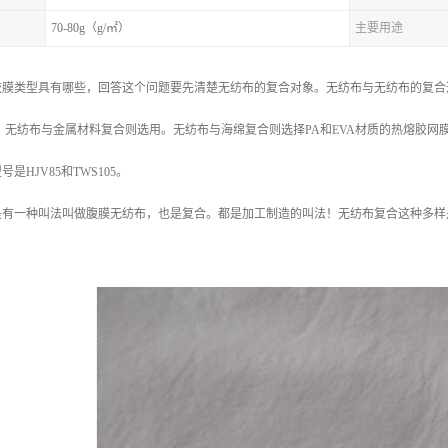
70-80g（g/㎡）
主要用途
膜类型具有哪些，回答这个问题要先清楚无纺布的复合对象。无纺布与无纺布的复合选择
。无纺布与金属材料复合则选用。无纺布与海绵复合则选择PA和EVA材质的热熔胶网膜
是HJV85和TWS105。
是有一种叫法叫做腹膜无纺布，也是复合。都是加工制造的叫法！无纺布复合这种多样