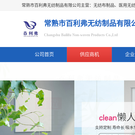
常熟市百利弗无纺制品有限
Changshu Bailifu Non-woven Products Co.,Ltd
公司首页
供应商机
企业