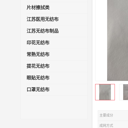
片材擦拭类
江苏医用无纺布
江苏无纺布制品
印花无纺布
常熟无纺布
提花无纺布
眼贴无纺布
口罩无纺布
主要成分
成网方式