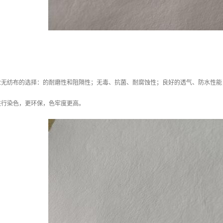
业无纺布的选择：的耐磨性和阻隔性；无毒、抗菌、耐腐蚀性；良好的透气、防水性能
进行染色，更环保，色牢度更高。