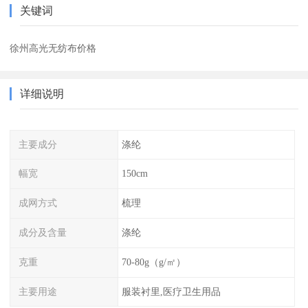
关键词
徐州高光无纺布价格
详细说明
主要成分
涤纶
幅宽
150cm
成网方式
梳理
成分及含量
涤纶
克重
70-80g（g/㎡）
主要用途
服装衬里,医疗卫生用品