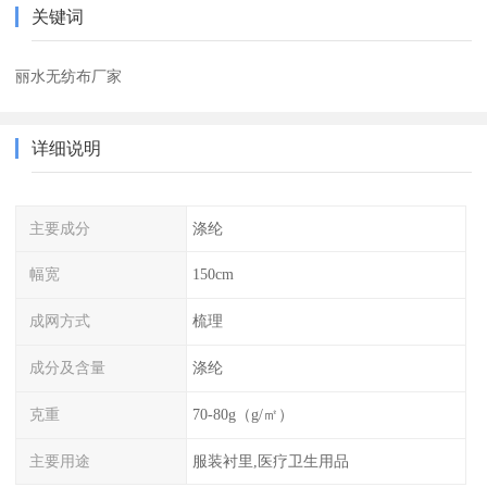
关键词
丽水无纺布厂家
详细说明
主要成分
涤纶
幅宽
150cm
成网方式
梳理
成分及含量
涤纶
克重
70-80g（g/㎡）
主要用途
服装衬里,医疗卫生用品