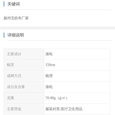
关键词
扬州无纺布厂家
详细说明
主要成分
涤纶
幅宽
150cm
成网方式
梳理
成分及含量
涤纶
克重
70-80g（g/㎡）
主要用途
服装衬里,医疗卫生用品