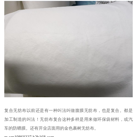
复合无纺布以前还是有一种叫法叫做腹膜无纺布，也是复合。都是
加工制造的叫法！无纺布复合这种多样是用来做环保袋材料，或汽
车的防晒膜。还有开业店面用的金色裹树无纺布。
m.ym19860227.b2b168.com