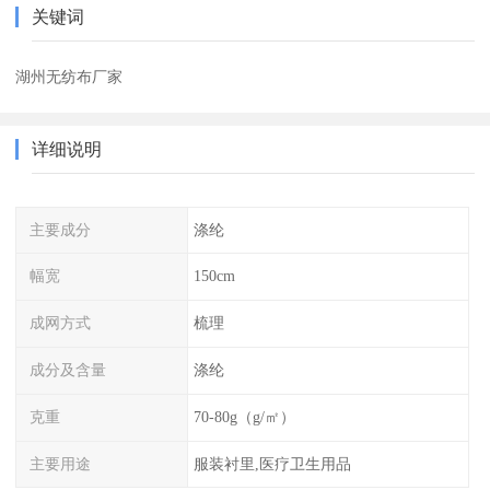
关键词
湖州无纺布厂家
详细说明
主要成分
涤纶
幅宽
150cm
成网方式
梳理
成分及含量
涤纶
克重
70-80g（g/㎡）
主要用途
服装衬里,医疗卫生用品