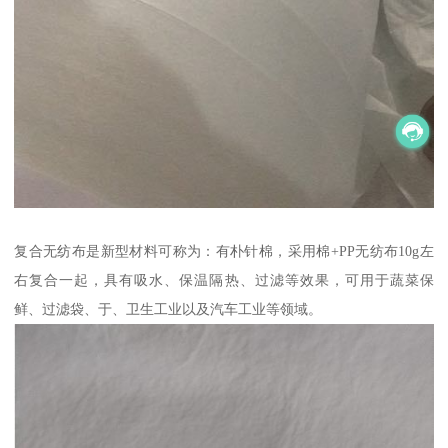
复合无纺布是新型材料可称为：有朴针棉，采用棉+PP无纺布10g左
右复合一起，具有吸水、保温隔热、过滤等效果，可用于蔬菜保
鲜、过滤袋、于、卫生工业以及汽车工业等领域。