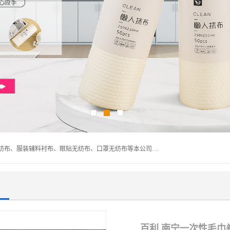
常熟市百利弗无纺制品有限公司主营：无纺布制品、医用无纺布、服装辅料衬布、眼贴无纺布、口罩无纺布等本公司专业从事无纺布制品的生产及销售。生产各种规格裁片折叠无纺布、一次性足浴巾、卷材服装衬布、印花复合类无纺布制品、环保购物袋、电子产品包装袋以及特殊功能新型无纺布。广泛用于服装，基布，包装，家居建筑、卫生材料等领域。
百利 南宁一次性毛巾