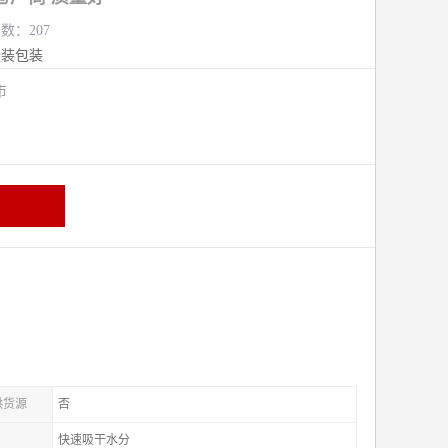
览数：207
服装包装
熟市
供货源
否
快速吸干水分