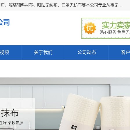
常熟市百利弗无纺制品有限公司主营：无纺布制品、医用无纺布、服装辅料衬布、眼贴无纺布、口罩无纺布等本公司专业从事无纺布制品的生产及销售。生产各种规格裁片折叠无纺布、一次性足浴巾、卷材服装衬布、印花复合类无纺布制品、环保购物袋、电子产品包装袋以及特殊功能新型无纺布。广泛用于服装，基布，包装，家居建筑、卫生材料等领域。
公司
视频
关于我们
公司动态
客