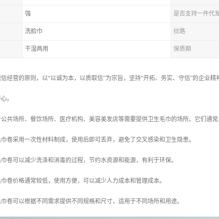
强
是否支持一件代
洗脸巾
纹路
干湿两用
保质期
信经营的原则，以“以诚为本，以质取信”为宗旨，坚持“开拓、务实、守信”的企业精
舒心。
于公共场所、餐饮场所、医疗机构、美容美发店等需要提供卫生毛巾的场所。它们通常
毛巾卷采用一次性材料制成，使用后即可丢弃，避免了交叉感染和卫生隐患。
毛巾卷可以减少洗涤和消毒的过程，节约水资源和能源，有利于环保。
毛巾卷价格通常较低，使用方便，可以减少人力成本和管理成本。
毛巾卷可以根据不同需求提供不同规格和尺寸，适用于不同场所和用途。