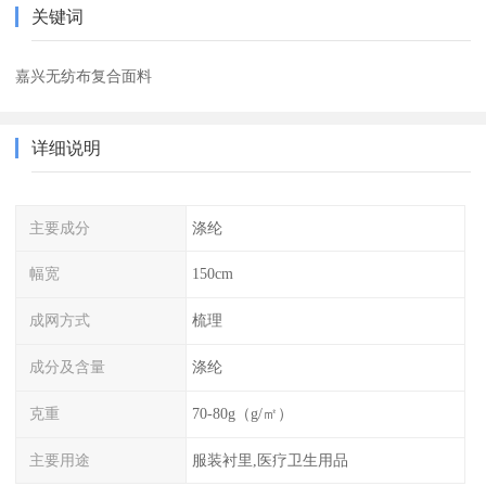
关键词
嘉兴无纺布复合面料
详细说明
主要成分
涤纶
幅宽
150cm
成网方式
梳理
成分及含量
涤纶
克重
70-80g（g/㎡）
主要用途
服装衬里,医疗卫生用品