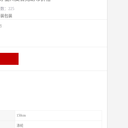
览数：225
服装包装
熟市
150cm
涤纶