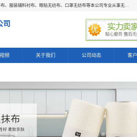
常熟市百利弗无纺制品有限公司主营：无纺布制品、医用无纺布、服装辅料衬布、眼贴无纺布、口罩无纺布等本公司专业从事无纺布制品的生产及销售。生产各种规格裁片折叠无纺布、一次性足浴巾、卷材服装衬布、印花复合类无纺布制品、环保购物袋、电子产品包装袋以及特殊功能新型无纺布。广泛用于服装，基布，包装，家居建筑、卫生材料等领域。
公司
视频
关于我们
公司动态
客