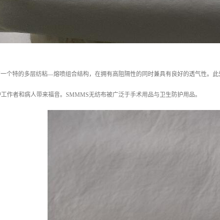
拥有一个特的多层纺粘—熔喷组合结构，在拥有高阻隔性的同时兼具有良好的透气性。
工作者和病人带来福音。SMMMS无纺布被广泛于手术用品与卫生防护用品。