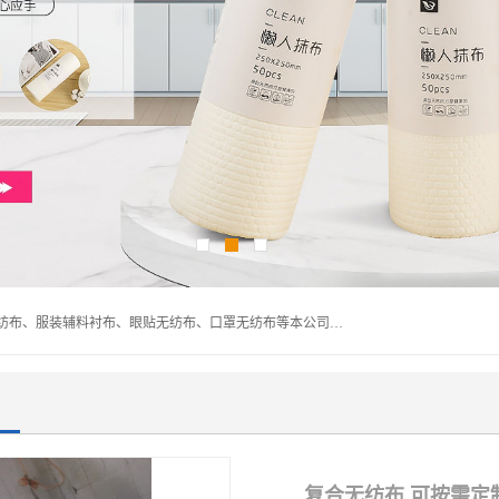
常熟市百利弗无纺制品有限公司主营：无纺布制品、医用无纺布、服装辅料衬布、眼贴无纺布、口罩无纺布等本公司专业从事无纺布制品的生产及销售。生产各种规格裁片折叠无纺布、一次性足浴巾、卷材服装衬布、印花复合类无纺布制品、环保购物袋、电子产品包装袋以及特殊功能新型无纺布。广泛用于服装，基布，包装，家居建筑、卫生材料等领域。
复合无纺布 可按需定