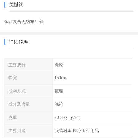
关键词
镇江复合无纺布厂家
详细说明
主要成分
涤纶
幅宽
150cm
成网方式
梳理
成分及含量
涤纶
克重
70-80g（g/㎡）
主要用途
服装衬里,医疗卫生用品