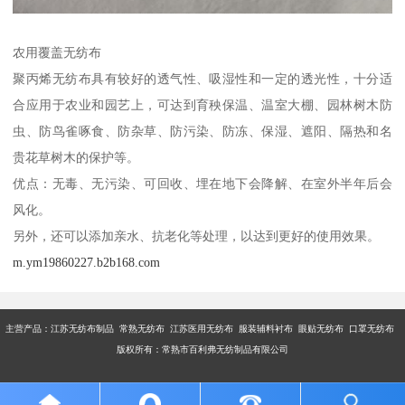
农用覆盖无纺布
聚丙烯无纺布具有较好的透气性、吸湿性和一定的透光性，十分适
合应用于农业和园艺上，可达到育秧保温、温室大棚、园林树木防
虫、防鸟雀啄食、防杂草、防污染、防冻、保湿、遮阳、隔热和名
贵花草树木的保护等。
优点：无毒、无污染、可回收、埋在地下会降解、在室外半年后会
风化。
另外，还可以添加亲水、抗老化等处理，以达到更好的使用效果。
m.ym19860227.b2b168.com
主营产品：江苏无纺布制品 常熟无纺布 江苏医用无纺布 服装辅料衬布 眼贴无纺布 口罩无纺布
版权所有：常熟市百利弗无纺制品有限公司