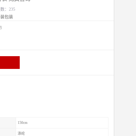
览数：235
服装包装
熟市
150cm
涤纶