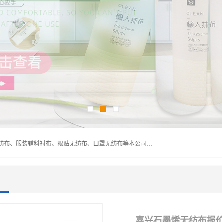
常熟市百利弗无纺制品有限公司主营：无纺布制品、医用无纺布、服装辅料衬布、眼贴无纺布、口罩无纺布等本公司专业从事无纺布制品的生产及销售。生产各种规格裁片折叠无纺布、一次性足浴巾、卷材服装衬布、印花复合类无纺布制品、环保购物袋、电子产品包装袋以及特殊功能新型无纺布。广泛用于服装，基布，包装，家居建筑、卫生材料等领域。
嘉兴石墨烯无纺布报价