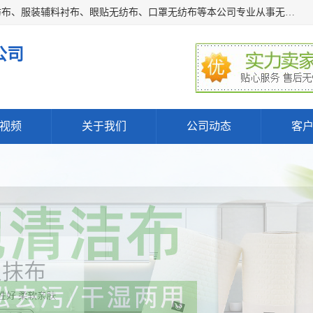
常熟市百利弗无纺制品有限公司主营：无纺布制品、医用无纺布、服装辅料衬布、眼贴无纺布、口罩无纺布等本公司专业从事无纺布制品的生产及销售。生产各种规格裁片折叠无纺布、一次性足浴巾、卷材服装衬布、印花复合类无纺布制品、环保购物袋、电子产品包装袋以及特殊功能新型无纺布。广泛用于服装，基布，包装，家居建筑、卫生材料等领域。
公司
视频
关于我们
公司动态
客