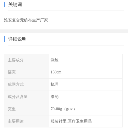
关键词
淮安复合无纺布生产厂家
详细说明
主要成分
涤纶
幅宽
150cm
成网方式
梳理
成分及含量
涤纶
克重
70-80g（g/㎡）
主要用途
服装衬里,医疗卫生用品