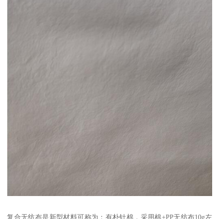
复合无纺布是新型材料可称为：有朴针棉，采用棉+PP无纺布10g左