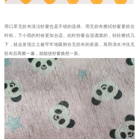
用口罩无纺布清洁纱窗也是不错的选择。用无纺布擦拭纱窗要抓住
时机，下小雨的时候更加合适。此时纱窗会湿漉漉的，轻轻擦拭几
下，就会发现尘土被牢牢地吸附在无纺布的表面，再用清水冲洗无
纺布后再擦一遍，就能使纱窗焕然一新。